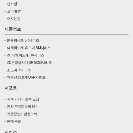
인사말
코어 밸류
오시는길
제품정보
분광방사계 SR시리즈
색채휘도계, 휘도계 BM시리즈
2D 색채휘도계 UA시리즈
2D분광방사계 SR-5000시리즈
조도계 IM시리즈
자외선 강도계 UVR시리즈
서포트
계측 기기의 보수 교정
기타 판매제품의 보수
각종증명서발행의뢰
판매 종료
서비스