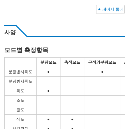
페이지 톱에
사양
모드별 측정항목
분광모드
측색모드
근적외분광모드
조
분광방사휘도
●
●
분광방사휘도
휘도
●
조도
광도
색도
●
●
삼자극치
●
●