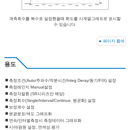
계측회수를 복수로 설정했을때 휘도를 시계열그래프로 표시할
수 있습니다.
페이지 톱에
용도
측정조건(Auto/주파수/적분시간/Integ Deray/동기/FIX) 설정
측정레인지 Manual설정
측정각절환 (SR시리즈만 해당)
측정회수(Single/Interval/Continue, 평균화) 설정
보정계수 설정
분광분포/색도 그래프화
연속/인터벌측정시 측정데이터 그래프화
시야/광원 설정, 연색성 평가