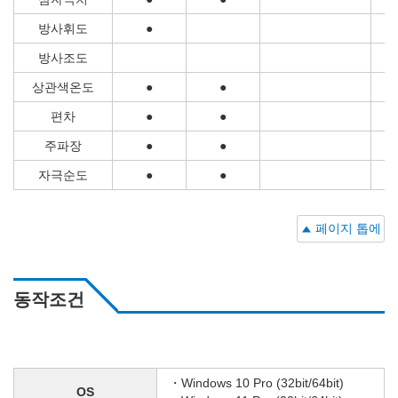
방사휘도
●
방사조도
상관색온도
●
●
편차
●
●
주파장
●
●
자극순도
●
●
페이지 톱에
동작조건
・Windows 10 Pro (32bit/64bit)
OS