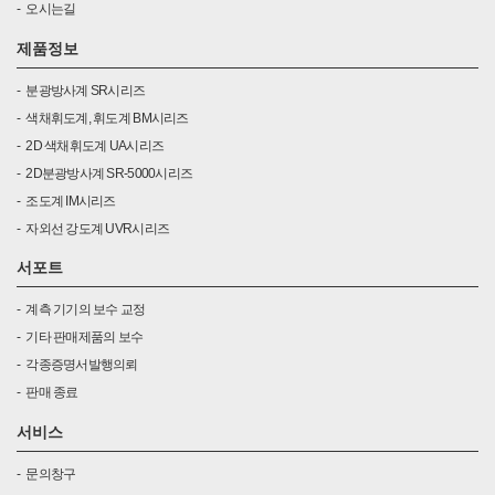
오시는길
제품정보
분광방사계 SR시리즈
색채휘도계, 휘도계 BM시리즈
2D 색채휘도계 UA시리즈
2D분광방사계 SR-5000시리즈
조도계 IM시리즈
자외선 강도계 UVR시리즈
서포트
계측 기기의 보수 교정
기타 판매제품의 보수
각종증명서발행의뢰
판매 종료
서비스
문의창구