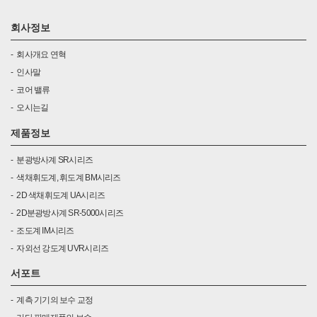
회사정보
회사개요 연혁
인사말
코어 밸류
오시는길
제품정보
분광방사계 SR시리즈
색채휘도계, 휘도계 BM시리즈
2D 색채휘도계 UA시리즈
2D분광방사계 SR-5000시리즈
조도계 IM시리즈
자외선 강도계 UVR시리즈
서포트
계측 기기의 보수 교정