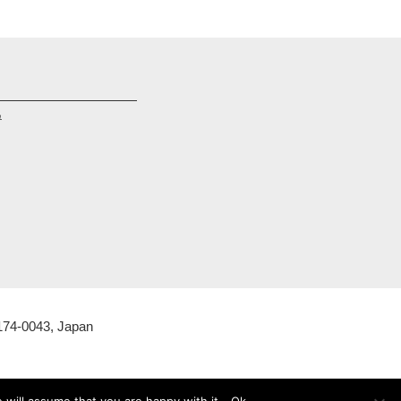
구
 174-0043, Japan