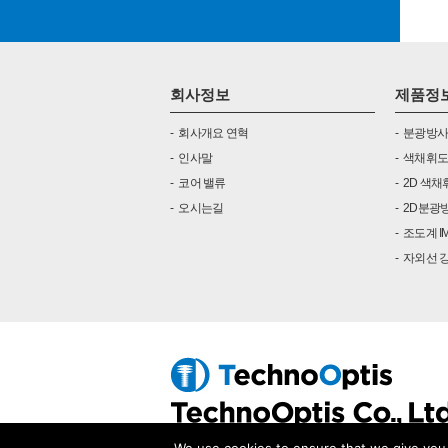
회사정보
제품정
회사개요 연혁
분광방사
인사말
색채휘도
코어 밸류
2D 색채
오시는길
2D분광방
조도계 
자외선 