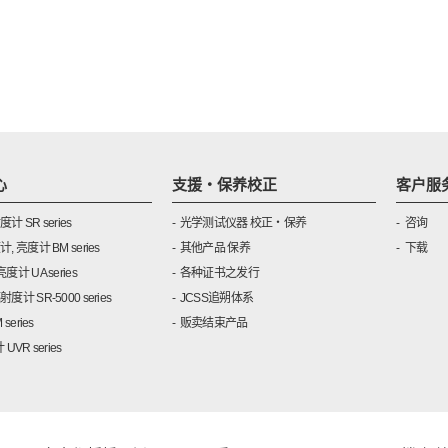
心
支援・保养校正
客户服
 SR series
光学测试仪器 校正・保养
咨询
 亮度计 BM series
其他产品 保养
下载
计 UA series
各种证书之发行
计 SR-5000 series
JCSS追朔体系
series
贩卖结束产品
UVR series