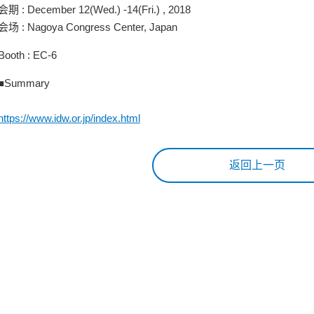
会期 : December 12(Wed.) -14(Fri.) , 2018
会场 : Nagoya Congress Center, Japan
Booth : EC-6
■Summary
https://www.idw.or.jp/index.html
返回上一页