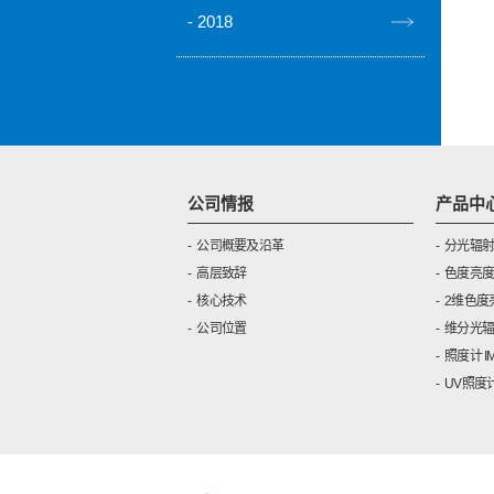
2018
公司情报
产品中
公司概要及沿革
分光辐射度计
高层致辞
色度亮度计,
核心技术
2维色度亮度
公司位置
维分光辐射度
照度计 IM 
UV照度计 