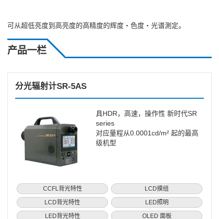
可从超低亮度到高亮度的高精度的辉度・色度・光谱測定。
产品一栏
分光辐射计SR-5AS
具HDR，高速，操作性 新时代SR
series
对应量程从0.0001cd/m² 起的最高
级机型
CCFL背光特性
LCD摸组
LCD背光特性
LED照明
LED背光特性
OLED 面板