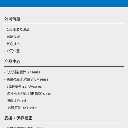
公司情报
公司概要及沿革
高层致辞
核心技术
公司位置
产品中心
分光辐射度计 SR series
色度亮度计, 亮度计 BM series
2维色度亮度计 UA series
维分光辐射度计 SR-5000 series
照度计 IM series
UV照度计 UVR series
支援・保养校正