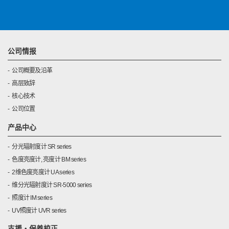
公司情报
公司概要及沿革
高层致辞
核心技术
公司位置
产品中心
分光辐射度计 SR series
色度亮度计, 亮度计 BM series
2维色度亮度计 UA series
维分光辐射度计 SR-5000 series
照度计 IM series
UV照度计 UVR series
支援・保养校正