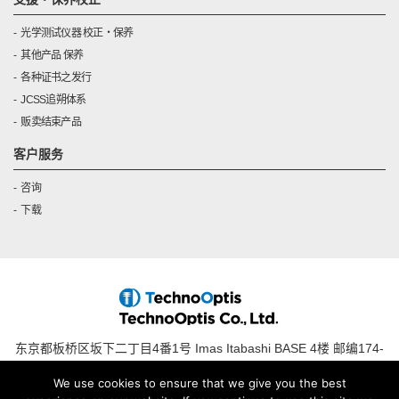
光学测试仪器 校正・保养
其他产品 保养
各种证书之发行
JCSS追朔体系
贩卖结束产品
客户服务
咨询
下载
东京都板桥区坂下二丁目4番1号 Imas Itabashi BASE 4楼 邮编174-
0043
We use cookies to ensure that we give you the best
电话 : +81-(0)3-3558-2642, 传真 : +81-(0)3-5392-4992