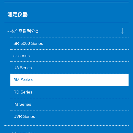
测定仪器
按产品系列分类
SR-5000 Series
sr-series
UA Series
BM Series
RD Series
IM Series
UVR Series