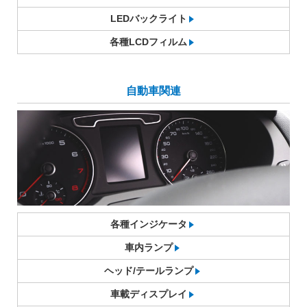
LEDバックライト
各種LCDフィルム
自動車関連
各種インジケータ
車内ランプ
ヘッド/テールランプ
車載ディスプレイ