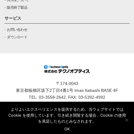
JCSSについて
販売終了製品
サービス
お問い合わせ
ダウンロード
〒174-0043
東京都板橋区坂下2丁目4番1号 Imas Itabashi BASE 4F
TEL: 03-3558-2642, FAX: 03-5392-4992
プライバシーポリシー
サイトポリシー
よりよいエクスペリエンスを提供するため、当ウェブサイトでは
東京都公安委員会 古物商認可証番号：第305560205634号 株式
Cookie を使用しています。引き続き閲覧する場合、Cookie の使用
会社テクノオプティス
を承諾したものとみなされます。
OK
Copyright© TechnoOptis Co., Ltd. All Rights Reserved.