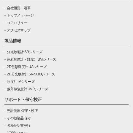
会社概要・沿革
トップメッセージ
コアバリュー
アクセスマップ
製品情報
分光放射計 SRシリーズ
色彩輝度計・輝度計 BMシリーズ
2D色彩輝度計 UAシリーズ
2D分光放射計 SR-5000シリーズ
照度計 IMシリーズ
紫外線強度計 UVRシリーズ
サポート・保守校正
光計測器 保守・校正
その他製品 保守
各種証明書発行